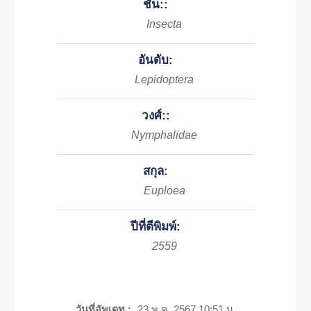
ชั้น::
Insecta
อันดับ:
Lepidoptera
วงศ์::
Nymphalidae
สกุล:
Euploea
ปีที่ตีพิมพ์:
2559
วันที่อัพเดท :
23 พ.ค. 2567 10:51 น.