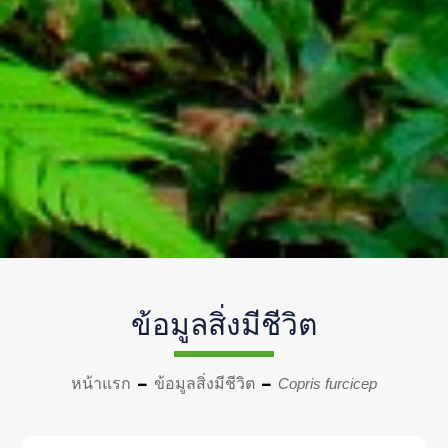
ข้อมูลสิ่งมีชีวิต
หน้าแรก
ข้อมูลสิ่งมีชีวิต
Copris furcicep