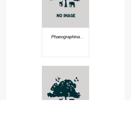
Phaeographina
recticulata