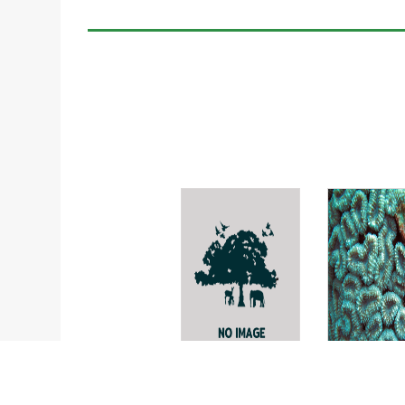
อนป่า
Lobophyllia