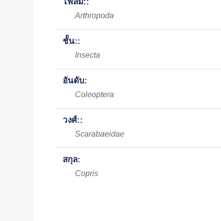
ไฟลัม::
Arthropoda
ชั้น::
Insecta
อันดับ:
Coleoptera
วงศ์::
Scarabaeidae
สกุล:
Copris