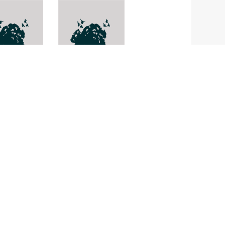
rospermum
Dendrobium
florum
thyrsiflorum