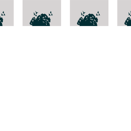
pha
คำขาว
Sarcoglyphis
Achy
yunnanensis
densi
Rhododendron
moulmeinense