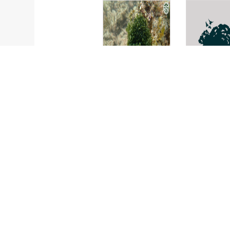
Bryopsis
Chaetomor
pennata
aerea