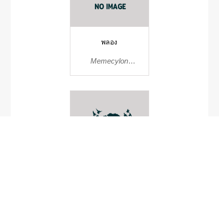
พลอง
Memecylon
garcinioides
Microlepia
hookeriana