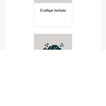
Exallage barbata
Stellaria alsine