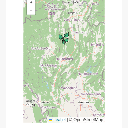
+
−
Leaflet
|
© OpenStreetMap