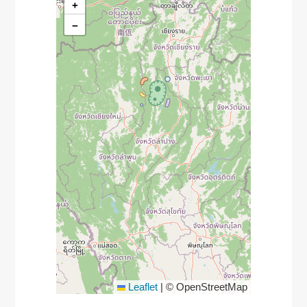
+
−
Leaflet
|
© OpenStreetMap