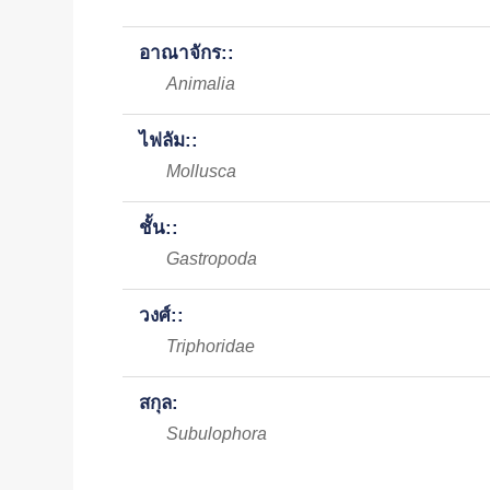
อาณาจักร::
Animalia
ไฟลัม::
Mollusca
ชั้น::
Gastropoda
วงศ์::
Triphoridae
สกุล:
Subulophora