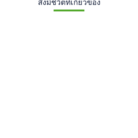
สิ่งมีชีวิตที่เกี่ยวข้อง
n
Acanthocladium
Dracaena
Cassi
sis
deflexifolium
reflexa