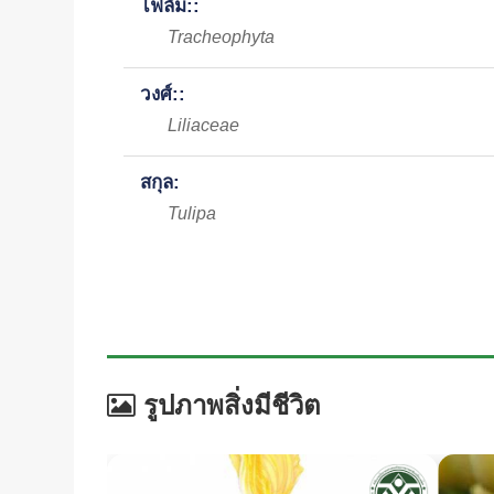
ไฟลัม::
Tracheophyta
วงศ์::
Liliaceae
สกุล:
Tulipa
รูปภาพสิ่งมีชีวิต