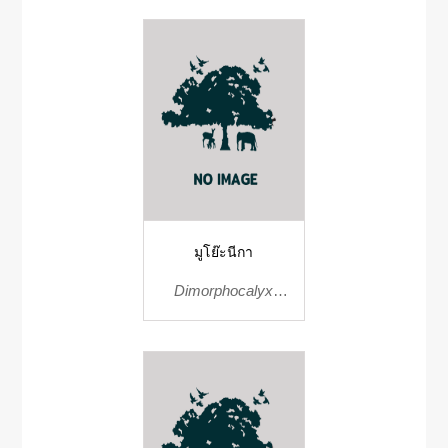
มูโย๊ะนีกา
Dimorphocalyx
muricatus