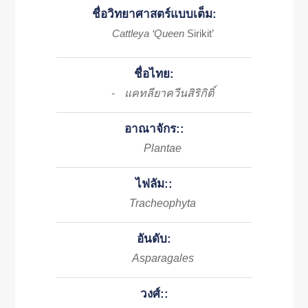
ชื่อวิทยาศาสตร์แบบเต็ม:
Cattleya ‘Queen
Sirikit’
ชื่อไทย:
แคทลียาควีนสิริกิติ์
-
อาณาจักร::
Plantae
ไฟลัม::
Tracheophyta
อันดับ:
Asparagales
วงศ์::