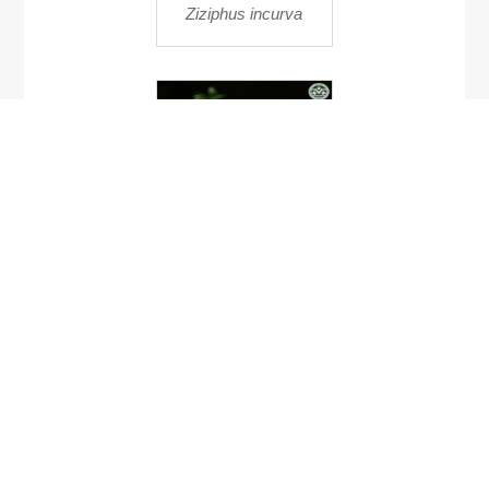
Ziziphus incurva
Impatiens tribounii