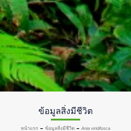
ข้อมูลสิ่งมีชีวิต
หน้าแรก
ข้อมูลสิ่งมีชีวิต
Ania viridifusca