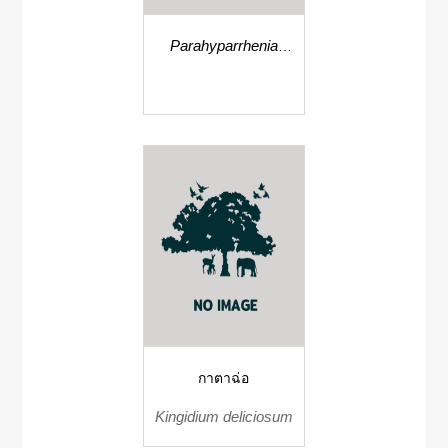
Parahyparrhenia
siamensis
กาตาฉ่อ
Kingidium deliciosum