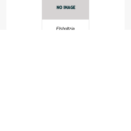
Elsholtzia
penduliflora
ผักต่องแต่ง