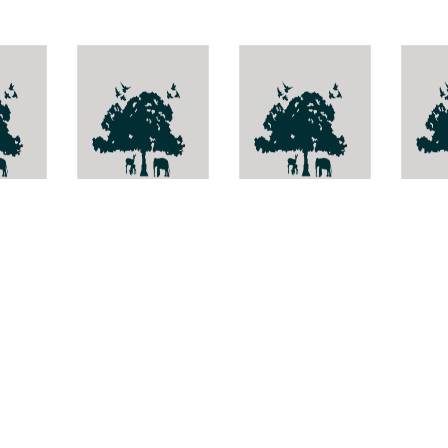
ubia
Hoya
Impatiens
Para
manipurensis
garrettii
strob