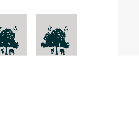
boea
Sauropus
ilacea
subterblancus