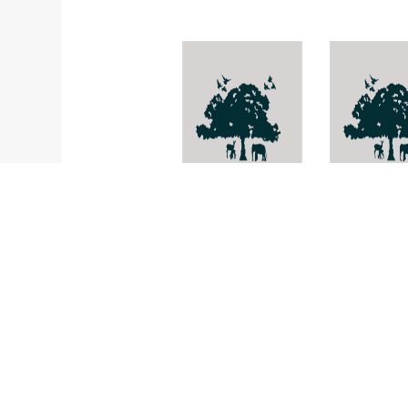
Heterostemma
Artemisia d
succosum