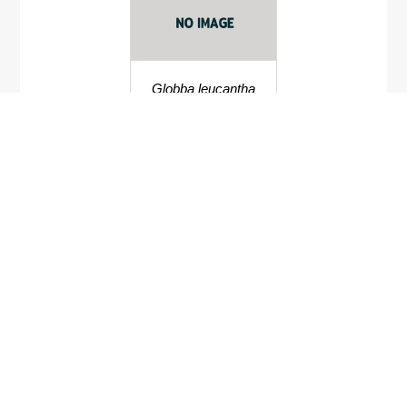
Globba leucantha
Boesenbergia