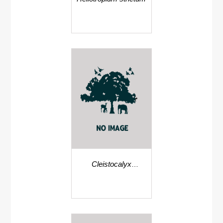
Cleistocalyx
operculatus