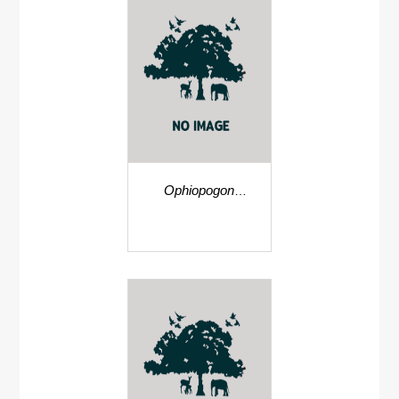
Ophiopogon
kraduengensis