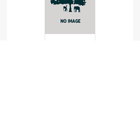
โกฐกตะสินี
Cullen corylifolium