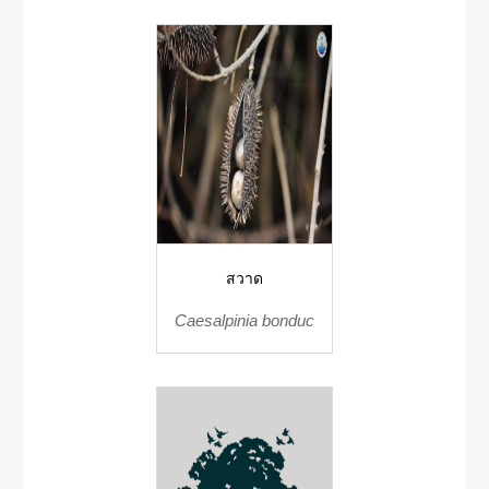
สวาด
Caesalpinia bonduc