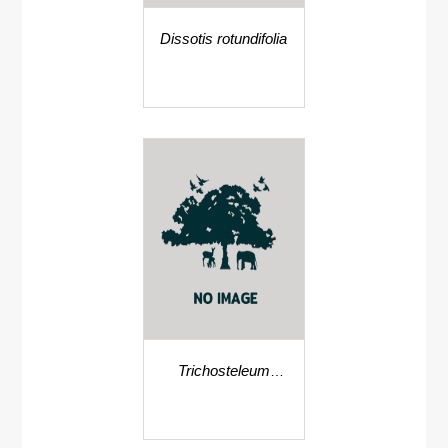
Dissotis rotundifolia
Trichosteleum
brachypelma