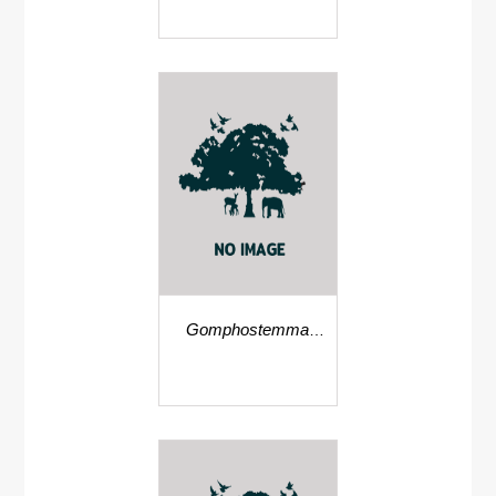
Gomphostemma
strobilinum