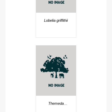
Lobelia griffithii
Themeda
arundinacea