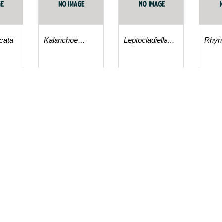
icata
Kalanchoe
Leptocladiella
Rhyn
dixoniana
psilura
parvi