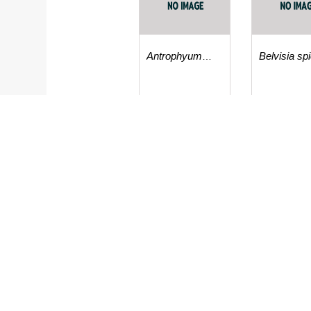
Antrophyum
Belvisia sp
vittarioides