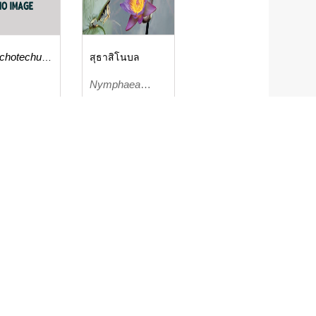
chotechum
สุธาสิโนบล
florum
Nymphaea
capensis