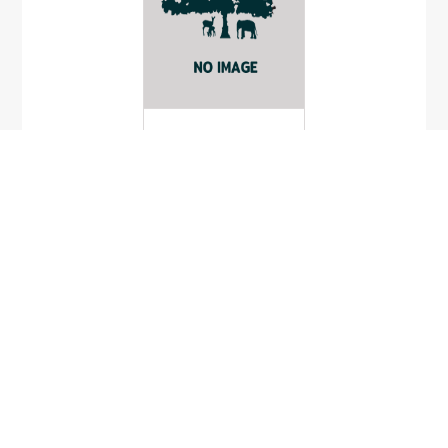
มะแว้งป่า
Lycianthes biflora