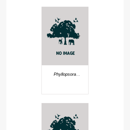
Phyllopsora
haemophaea