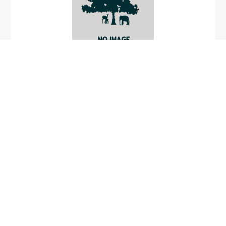
Lithocarpus
annamensis