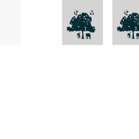
หอยจานบินอินเดีย
ปะการังกิ่งไม
Sivella castra
Anacropor
matthai