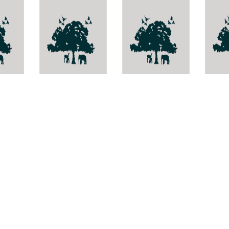
้เล็ก
นกกิ้งโครงแกลบ
ผีเสื้อไหม
Poma
หัวเทา
bank
a
Sturnus
Mustilia
malabaricus
gerontica