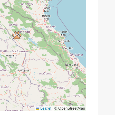
Leaflet
|
© OpenStreetMap