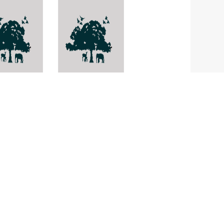
centrus
มดทหารจีน
anensis
Aenictus
fuchuanensis