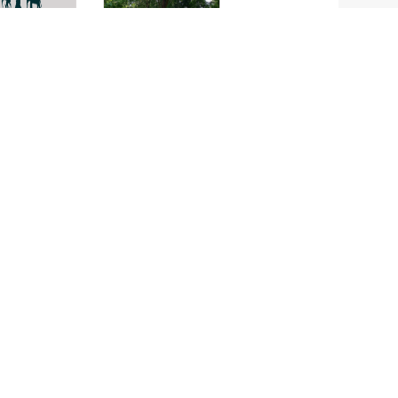
ocalyx
หมัน
andicus
Cordia
cochinchinensis