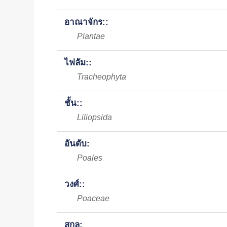
อาณาจักร::
Plantae
ไฟลัม::
Tracheophyta
ชั้น::
Liliopsida
อันดับ:
Poales
วงศ์::
Poaceae
สกุล: