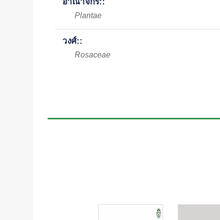
อาณาจักร::
Plantae
วงศ์::
Rosaceae