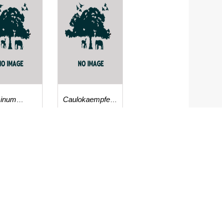
inum
Caulokaempferia
olaria
limiana