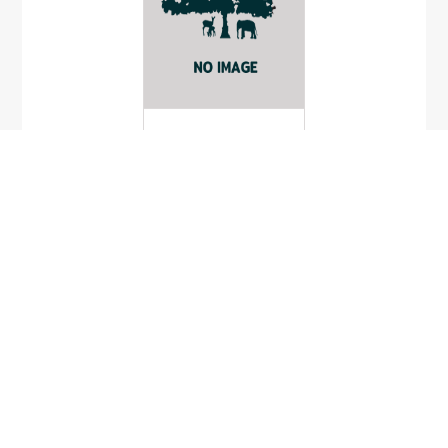
พลับ
Diospyros kaki