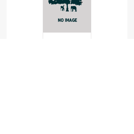
Taxithelium
epapillosum