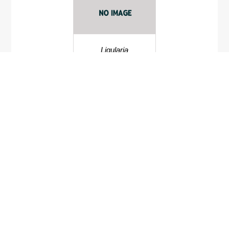
Ligularia
sutchuenensis
มันอ้อน