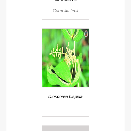
Camellia tenii
Dioscorea hispida