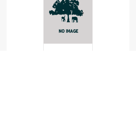
Actumnus
squamosus