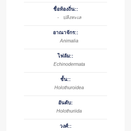
ชื่อท้องถิ่น::
ปลิงทะเล
-
อาณาจักร::
Animalia
ไฟลัม::
Echinodermata
ชั้น::
Holothuroidea
อันดับ:
Holothuriida
วงศ์::