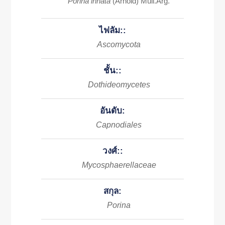
Porina innata
(Arnold) Müll.Arg.
ไฟลัม::
Ascomycota
ชั้น::
Dothideomycetes
อันดับ:
Capnodiales
วงศ์::
Mycosphaerellaceae
สกุล:
Porina