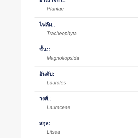
อาณาจักร::
Plantae
ไฟลัม::
Tracheophyta
ชั้น::
Magnoliopsida
อันดับ:
Laurales
วงศ์::
Lauraceae
สกุล:
Litsea