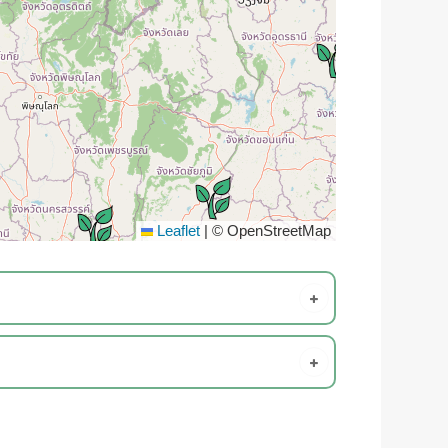
Leaflet
|
© OpenStreetMap