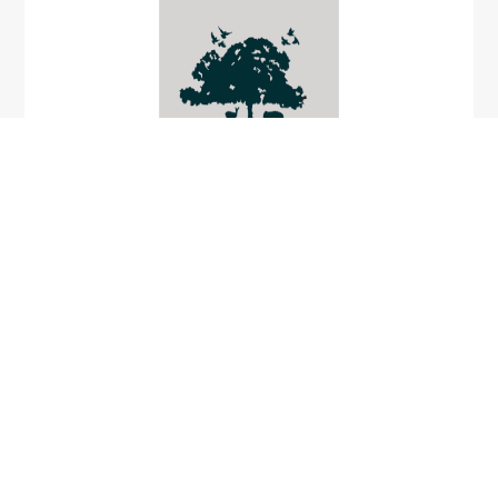
คางคกห้วยมลายู
Ansonia