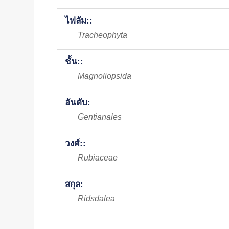
ไฟลัม::
Tracheophyta
ชั้น::
Magnoliopsida
อันดับ:
Gentianales
วงศ์::
Rubiaceae
สกุล:
Ridsdalea