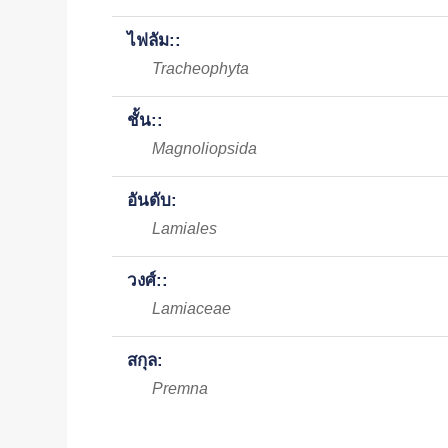
ไฟลัม::
Tracheophyta
ชั้น::
Magnoliopsida
อันดับ:
Lamiales
วงศ์::
Lamiaceae
สกุล:
Premna