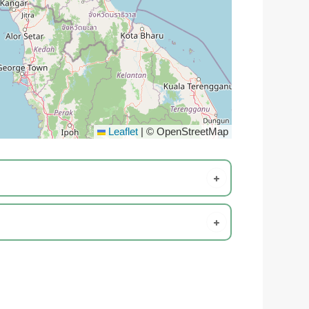
Leaflet
|
© OpenStreetMap