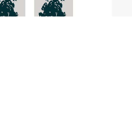
ฟ้า
อนป่า
rophragma
Sambocus
ereum
javanica