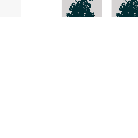
Anthocephala
Porina
chinensis
internigans