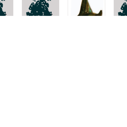
Caulerpa
หอยปีกนกอาจารย์
แครก
taxifolia
สมศักดิ์
Hyriopsis punhai
Hete
sulf