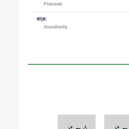
Poaceae
สกุล:
Arundinella