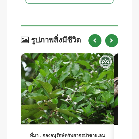
รูปภาพสิ่งมีชีวิต
ที่มา :
กองอนุรักษ์ทรัพยากรป่าชายเลน
ที่มา :
ก