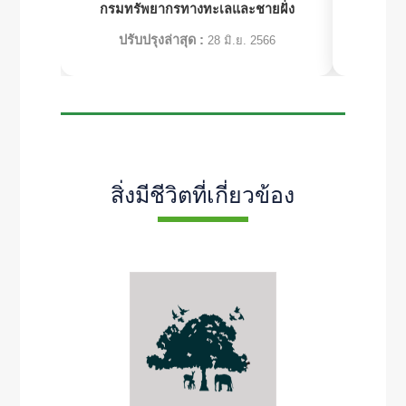
กรมทรัพยากรทางทะเลและชายฝั่ง
กรมท
ปรับปรุงล่าสุด :
ปร
28 มิ.ย. 2566
สิ่งมีชีวิตที่เกี่ยวข้อง