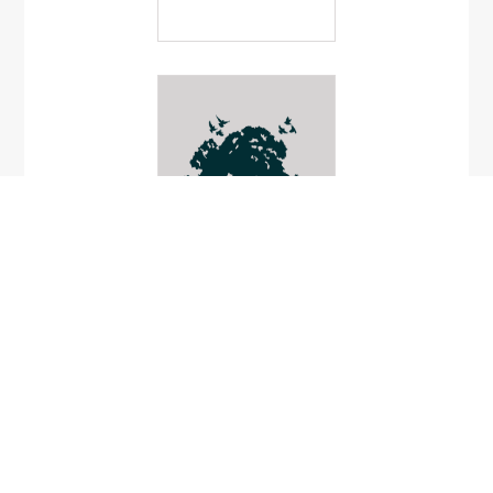
Biophytum
petersianum