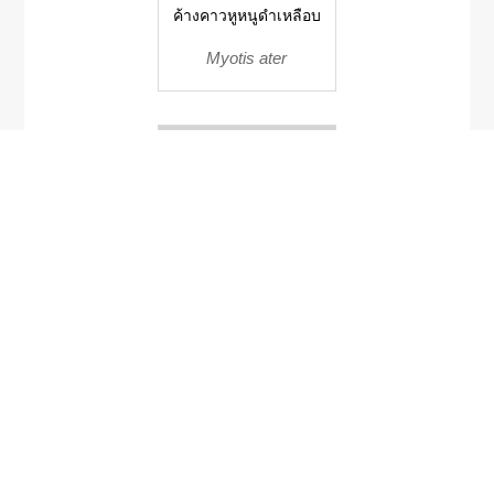
ค้างคาวหูหนูดําเหลือบ
Myotis ater
Locustella pryeri