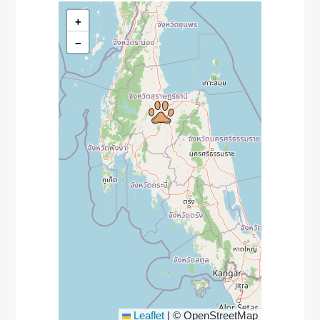
+
−
Leaflet
|
© OpenStreetMap