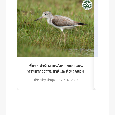
ที่มา :
สํานักงานนโยบายและแผน
ที่มา :
ศ
ทรัพยากรธรรมชาติและสิ่งแวดล้อม
เฉลิมพร
ปรับปรุงล่าสุด :
ปร
12 ธ.ค. 2567