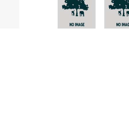
Frullania
Dendrocal
gemmulosa
nudus