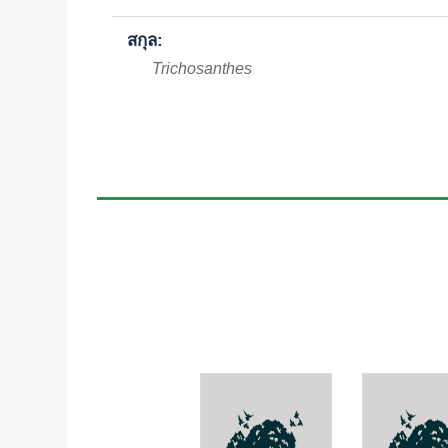
สกุล:
Trichosanthes