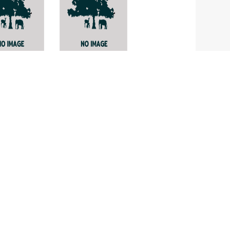
็ง
Magnolia
compressa
olia
ngensis