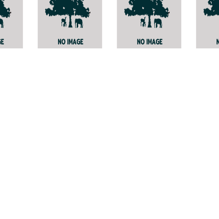
amus
Gracilaria
Psychotria
เล็งเก
tenuistipitata
prainii
Magn
beto