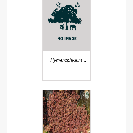
Hymenophyllum
blandum