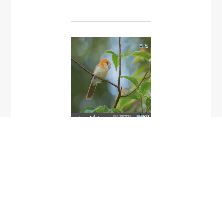
นกปากนกแก้วคิ้วดำ
Chleuasicus
atrosuperciliaris