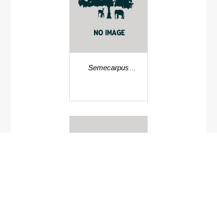
Semecarpus
reticulata