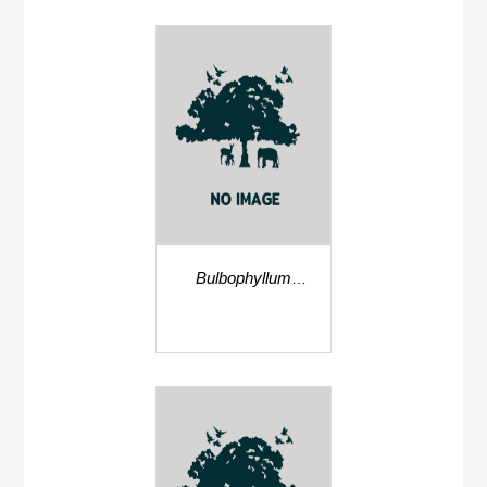
Bulbophyllum
albidostylidium