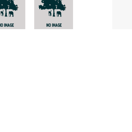
uca
Alchornea
ccensis
tiliifolia