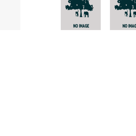
Melicope viticina
Neckera
himalayan