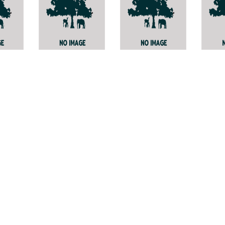
Disepalum
ว่านมหาเมฆ
Madh
a
pulchrum
mala
Curcuma
aerugginosa