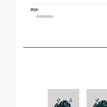
สกุล:
Artabotrys