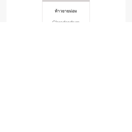
ท้าวยายม่อม
Clerodendrum
petasites
Justicia
quinqueangularis