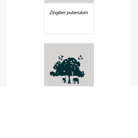
Zingiber puberulum
Alternanthera dentata