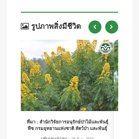
รูปภาพสิ่งมีชีวิต
ที่มา :
สำนักวิจัยการอนุรักษ์ป่าไม้และพันธุ์
ที่มา :
สำน
พืช กรมอุทยานแห่งชาติ สัตว์ป่า และพันธุ์
พืช กรมอุ
พืช