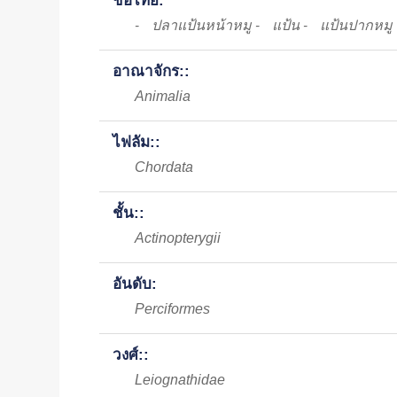
ชื่อไทย:
ปลาแป้นหน้าหมู
แป้น
แป้นปากหมู
-
-
-
อาณาจักร::
Animalia
ไฟลัม::
Chordata
ชั้น::
Actinopterygii
อันดับ:
Perciformes
วงศ์::
Leiognathidae