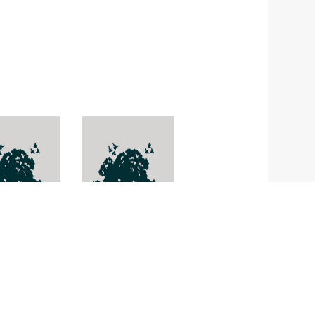
scirtes
Kosala
ssii
sanguinea