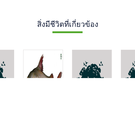
สิ่งมีชีวิตที่เกี่ยวข้อง
กดหัวผาน
หอยจิ๋วปากร่อง
Petro
หนามปื้นน้ำตาล
thepa
us
Hemiarius
Microdaphne