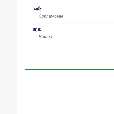
วงศ์::
Connaraceae
สกุล:
Rourea