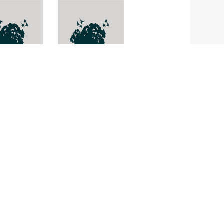
ิน
Tournefortia
intonsa
helospermum
icum