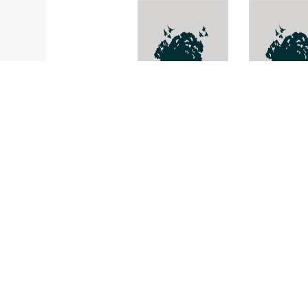
แคคตัสเปรูเวียน
Pertusaria
โอล์ดแมน
psoromica
Espostoa lanata