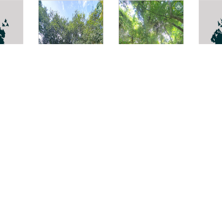
แดงหิน
Monoon viride
เดื่อด
Pleurostylia
Trac
opposita
asiat