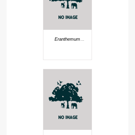
Eranthemum
obovatum