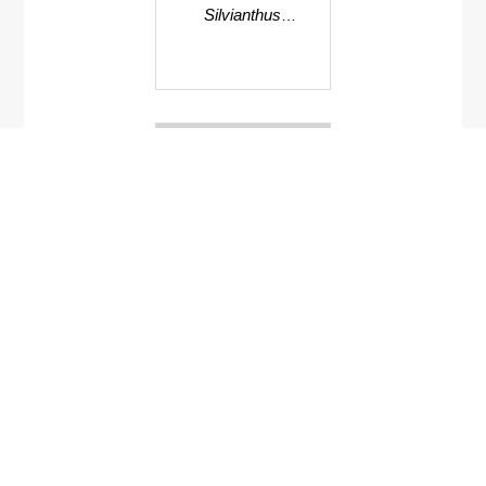
Silvianthus
tonkinensis
Kaisupeea cyanea